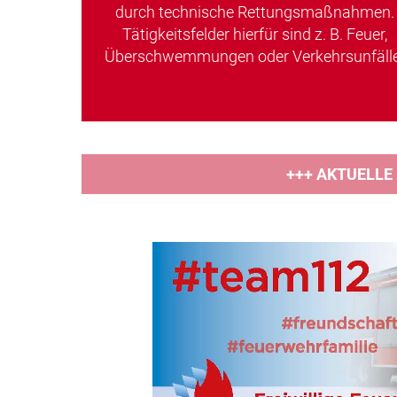
durch technische Rettungsmaßnahmen.
Tätigkeitsfelder hierfür sind z. B. Feuer,
Überschwemmungen oder Verkehrsunfälle
+++ AKTUELLE