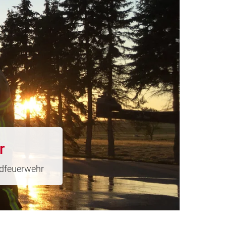
r
endfeuerwehr