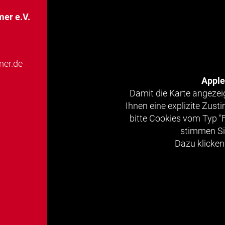
er e.V.
er.de
Appl
Damit die Karte angezei
Ihnen eine explizite Zus
bitte Cookies vom Typ "
stimmen Si
Dazu klicken 